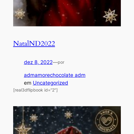
NatalND2022
dez 8, 2022
—
por
admamorechocolate adm
em
Uncategorized
[real3dflipbook id=”2″]